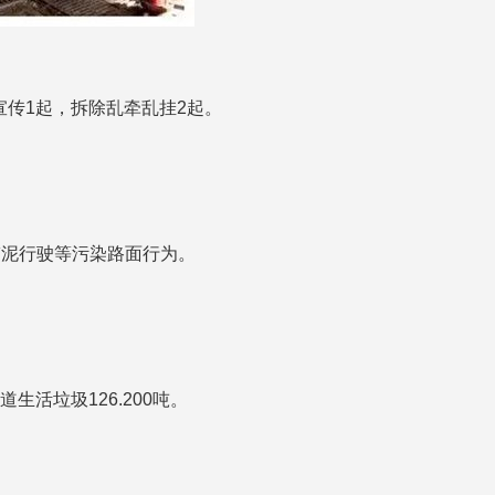
宣传1起，拆除乱牵乱挂2起。
带泥行驶等污染路面行为。
活垃圾126.200吨。