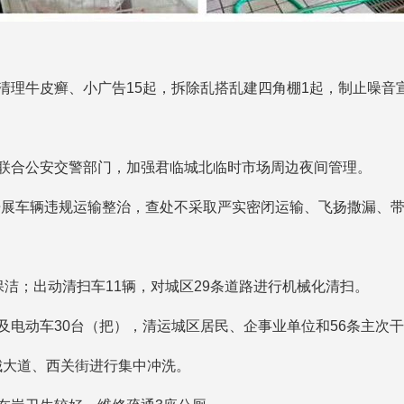
，清理牛皮癣、小广告15起，拆除乱搭乱建四角棚1起，制止噪音
。
，联合公安交警部门，加强君临城北临时市场周边夜间管理。
开展车辆违规运输整治，查处不采取严实密闭运输、飞扬撒漏、
保洁；出动清扫车11辆，对城区29条道路进行机械化清扫。
及电动车30台（把），清运城区居民、企事业单位和56条主次干道生
城大道、西关街进行集中冲洗。