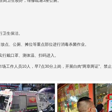
员在岗卫生较好，维修疏通3座公厕。
行卫生保洁。
圾存放点、公厕、摊位等重点部位进行消毒杀菌作业。
，实行戴口罩、测体温、扫码进入。
场工作人员10人，早7点30分上岗，开展白肉“两章两证”、