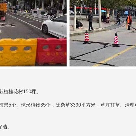
栽植桂花树150棵。
景5个、球形植物35个，除杂草3390平方米，草坪打草、清理草
保洁。